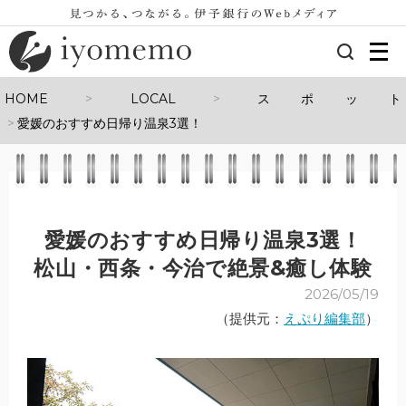
メ
ニ
ュ
HOME
LOCAL
スポット
ー
愛媛のおすすめ日帰り温泉3選！
を
開
く
愛媛のおすすめ日帰り温泉3選！
松山・西条・今治で絶景&癒し体験
2026/05/19
（提供元：
えぷり編集部
）