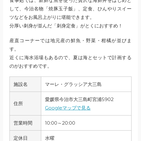
食事処では、新鮮な魚を使った贅沢な海鮮丼をはじめと
して、今治名物「焼豚玉子飯」、定食、ひんやりスイー
ツなどをお風呂上がりに堪能できます。
分厚い刺身が並んだ「刺身定食」がとくにおすすめ！
産直コーナーでは地元産の鮮魚・野菜・柑橘が並びま
す。
近くに海水浴場もあるので、夏は海とセットで計画する
のがおすすめです。
施設名
マーレ・グラッシア大三島
愛媛県今治市大三島町宮浦5902
住所
Googleマップで見る
営業時間
10:00～20:00
定休日
水曜