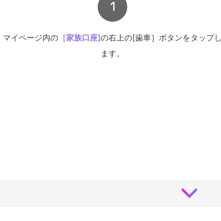
1
マイページ内の
［家族口座]
の右上の[歯車］ボタンをタップ
ます。