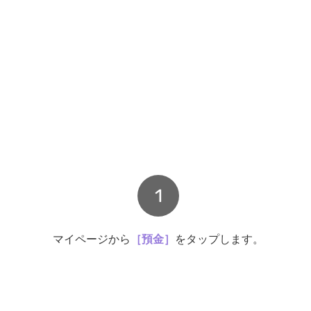
1
マイページから
［預金］
をタップします。