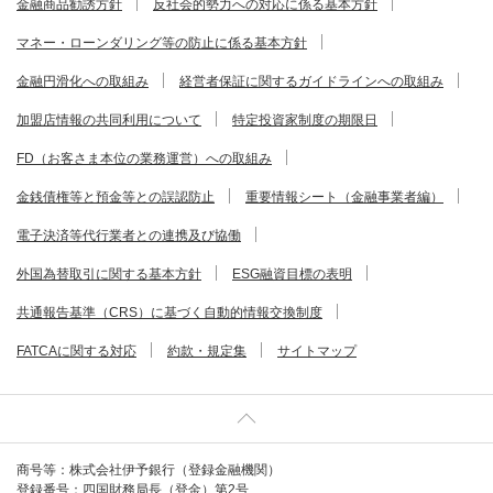
金融商品勧誘方針
反社会的勢力への対応に係る基本方針
マネー・ローンダリング等の防止に係る基本方針
金融円滑化への取組み
経営者保証に関するガイドラインへの取組み
加盟店情報の共同利用について
特定投資家制度の期限日
FD（お客さま本位の業務運営）への取組み
金銭債権等と預金等との誤認防止
重要情報シート（金融事業者編）
電子決済等代行業者との連携及び協働
外国為替取引に関する基本方針
ESG融資目標の表明
共通報告基準（CRS）に基づく自動的情報交換制度
FATCAに関する対応
約款・規定集
サイトマップ
商号等：株式会社伊予銀行（登録金融機関）
登録番号：四国財務局長（登金）第2号