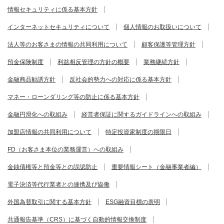
情報セキュリティに係る基本方針
インターネットセキュリティについて
個人情報のお取扱いについて
法人等のお客さまの情報の共同利用について
顧客保護等管理方針
預金保険制度
利益相反管理の方針の概要
業務継続方針
金融商品勧誘方針
反社会的勢力への対応に係る基本方針
マネー・ローンダリング等の防止に係る基本方針
金融円滑化への取組み
経営者保証に関するガイドラインへの取組み
加盟店情報の共同利用について
特定投資家制度の期限日
FD（お客さま本位の業務運営）への取組み
金銭債権等と預金等との誤認防止
重要情報シート（金融事業者編）
電子決済等代行業者との連携及び協働
外国為替取引に関する基本方針
ESG融資目標の表明
共通報告基準（CRS）に基づく自動的情報交換制度