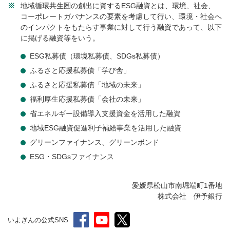
※
地域循環共生圏の創出に資するESG融資とは、環境、社会、
コーポレートガバナンスの要素を考慮して行い、環境・社会へ
のインパクトをもたらす事業に対して行う融資であって、以下
に掲げる融資等をいう。
ESG私募債（環境私募債、SDGs私募債）
ふるさと応援私募債「学び舎」
ふるさと応援私募債「地域の未来」
福利厚生応援私募債「会社の未来」
省エネルギー設備導入支援資金を活用した融資
地域ESG融資促進利子補給事業を活用した融資
グリーンファイナンス、グリーンボンド
ESG・SDGsファイナンス
愛媛県松山市南堀端町1番地
株式会社 伊予銀行
いよぎんの公式SNS