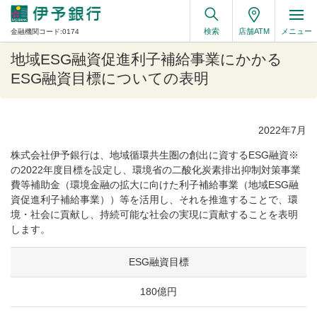
検索
店舗ATM
メニュー
金融機関コード:0174
地域ESG融資促進利子補給事業にかかる
ESG融資目標についての表明
2022年7月
株式会社伊予銀行は、地域循環共生圏の創出に資するESG融資※
の2022年度目標を設定し、環境省の二酸化炭素排出抑制対策事業
費等補助金（環境金融の拡大に向けた利子補給事業（地域ESG融
資促進利子補給事業））等を活用し、それを推進することで、環
境・社会に貢献し、持続可能な社会の実現に貢献することを表明
します。
ESG融資目標
180億円