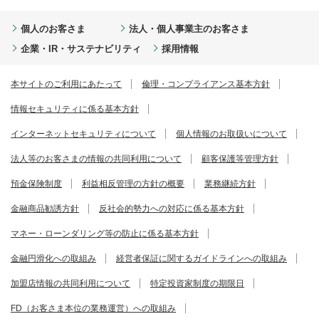
個人のお客さま
法人・個人事業主のお客さま
企業・IR・サステナビリティ
採用情報
本サイトのご利用にあたって
倫理・コンプライアンス基本方針
情報セキュリティに係る基本方針
インターネットセキュリティについて
個人情報のお取扱いについて
法人等のお客さまの情報の共同利用について
顧客保護等管理方針
預金保険制度
利益相反管理の方針の概要
業務継続方針
金融商品勧誘方針
反社会的勢力への対応に係る基本方針
マネー・ローンダリング等の防止に係る基本方針
金融円滑化への取組み
経営者保証に関するガイドラインへの取組み
加盟店情報の共同利用について
特定投資家制度の期限日
FD（お客さま本位の業務運営）への取組み