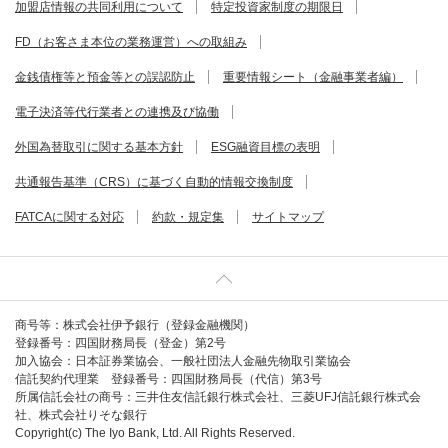
加盟店情報の共同利用について
特定投資家制度の期限日
FD（お客さま本位の業務運営）への取組み
金銭債権等と預金等との誤認防止
重要情報シート（金融事業者編）
電子決済等代行業者との連携及び協働
外国為替取引に関する基本方針
ESG融資目標の表明
共通報告基準（CRS）に基づく自動的情報交換制度
FATCAに関する対応
約款・規定集
サイトマップ
商号等：株式会社伊予銀行（登録金融機関）
登録番号：四国財務局長（登金）第2号
加入協会：日本証券業協会、一般社団法人金融先物取引業協会
信託契約代理業 登録番号：四国財務局長（代信）第3号
所属信託会社の商号：三井住友信託銀行株式会社、三菱UFJ信託銀行株式会
社、株式会社りそな銀行
Copyright(c) The Iyo Bank, Ltd. All Rights Reserved.