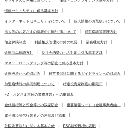
本サイトのご利用にあたって
倫理・コンプライアンス基本方針
情報セキュリティに係る基本方針
インターネットセキュリティについて
個人情報のお取扱いについて
法人等のお客さまの情報の共同利用について
顧客保護等管理方針
預金保険制度
利益相反管理の方針の概要
業務継続方針
金融商品勧誘方針
反社会的勢力への対応に係る基本方針
マネー・ローンダリング等の防止に係る基本方針
金融円滑化への取組み
経営者保証に関するガイドラインへの取組み
加盟店情報の共同利用について
特定投資家制度の期限日
FD（お客さま本位の業務運営）への取組み
金銭債権等と預金等との誤認防止
重要情報シート（金融事業者編）
電子決済等代行業者との連携及び協働
外国為替取引に関する基本方針
ESG融資目標の表明