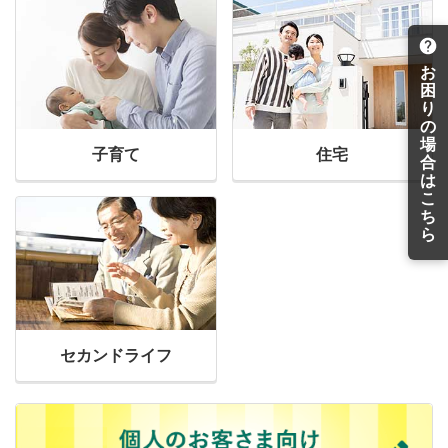
お
困
り
の
場
子育て
住宅
合
は
こ
ち
ら
セカンドライフ