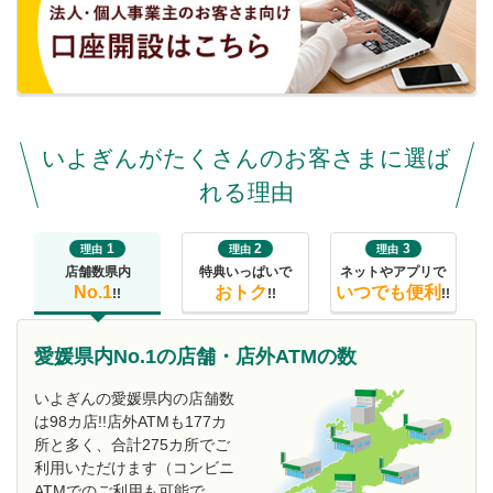
いよぎんがたくさんのお客さまに選ば
れる理由
1
2
3
理由
理由
理由
店舗数県内
特典いっぱいで
ネットやアプリで
No.1
おトク
いつでも便利
!!
!!
!!
愛媛県内No.1の店舗・店外ATMの数
いよぎんの愛媛県内の店舗数
は98カ店!!店外ATMも177カ
所と多く、合計275カ所でご
利用いただけます（コンビニ
ATMでのご利用も可能で