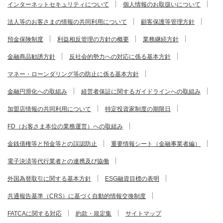
インターネットセキュリティについて
個人情報のお取扱いについて
法人等のお客さまの情報の共同利用について
顧客保護等管理方針
預金保険制度
利益相反管理の方針の概要
業務継続方針
金融商品勧誘方針
反社会的勢力への対応に係る基本方針
マネー・ローンダリング等の防止に係る基本方針
金融円滑化への取組み
経営者保証に関するガイドラインへの取組み
加盟店情報の共同利用について
特定投資家制度の期限日
FD（お客さま本位の業務運営）への取組み
金銭債権等と預金等との誤認防止
重要情報シート（金融事業者編）
電子決済等代行業者との連携及び協働
外国為替取引に関する基本方針
ESG融資目標の表明
共通報告基準（CRS）に基づく自動的情報交換制度
FATCAに関する対応
約款・規定集
サイトマップ