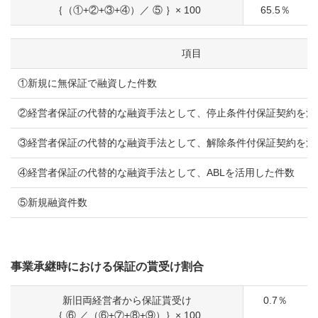
｛（①+②+③+④）／ ⑤ ｝× 100
65.5％
項目
①新規に無保証で融資した件数
②経営者保証の代替的な融資手法として、停止条件付保証契約を活
③経営者保証の代替的な融資手法として、解除条件付保証契約を活
④経営者保証の代替的な融資手法として、ABLを活用した件数
⑤新規融資件数
事業承継時における保証の貰受け割合
新旧両経営者から保証貰受け
0.7％
｛ ⑥ ／（⑥+⑦+⑧+⑨）｝× 100