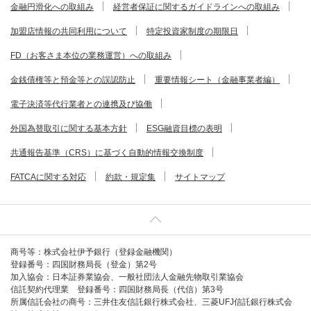
金融円滑化への取組み
経営者保証に関するガイドラインへの取組み
加盟店情報の共同利用について
特定投資家制度の期限日
FD（お客さま本位の業務運営）への取組み
金銭債権等と預金等との誤認防止
重要情報シート（金融事業者編）
電子決済等代行業者との連携及び協働
外国為替取引に関する基本方針
ESG融資目標の表明
共通報告基準（CRS）に基づく自動的情報交換制度
FATCAに関する対応
約款・規定集
サイトマップ
商号等：株式会社伊予銀行（登録金融機関）
登録番号：四国財務局長（登金）第2号
加入協会：日本証券業協会、一般社団法人金融先物取引業協会
信託契約代理業 登録番号：四国財務局長（代信）第3号
所属信託会社の商号：三井住友信託銀行株式会社、三菱UFJ信託銀行株式会