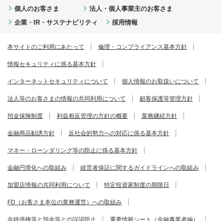
個人のお客さま
法人・個人事業主のお客さま
企業・IR・サステナビリティ
採用情報
本サイトのご利用にあたって
倫理・コンプライアンス基本方針
情報セキュリティに係る基本方針
インターネットセキュリティについて
個人情報のお取扱いについて
法人等のお客さまの情報の共同利用について
顧客保護等管理方針
預金保険制度
利益相反管理の方針の概要
業務継続方針
金融商品勧誘方針
反社会的勢力への対応に係る基本方針
マネー・ローンダリング等の防止に係る基本方針
金融円滑化への取組み
経営者保証に関するガイドラインへの取組み
加盟店情報の共同利用について
特定投資家制度の期限日
FD（お客さま本位の業務運営）への取組み
金銭債権等と預金等との誤認防止
重要情報シート（金融事業者編）