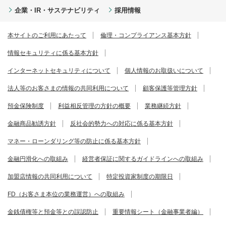
企業・IR・サステナビリティ
採用情報
本サイトのご利用にあたって
倫理・コンプライアンス基本方針
情報セキュリティに係る基本方針
インターネットセキュリティについて
個人情報のお取扱いについて
法人等のお客さまの情報の共同利用について
顧客保護等管理方針
預金保険制度
利益相反管理の方針の概要
業務継続方針
金融商品勧誘方針
反社会的勢力への対応に係る基本方針
マネー・ローンダリング等の防止に係る基本方針
金融円滑化への取組み
経営者保証に関するガイドラインへの取組み
加盟店情報の共同利用について
特定投資家制度の期限日
FD（お客さま本位の業務運営）への取組み
金銭債権等と預金等との誤認防止
重要情報シート（金融事業者編）