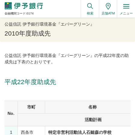
検索
店舗ATM
メニュー
金融機関コード:0174
公益信託 伊予銀行環境基金『エバーグリーン』
2010年度助成先
公益信託 伊予銀行環境基金『エバーグリーン』の平成22年度の助
成先は下表のとおりです。
平成22年度助成先
（
市町
名称
No.
活動計画
1
西条市
特定非営利活動法人石鎚森の学校