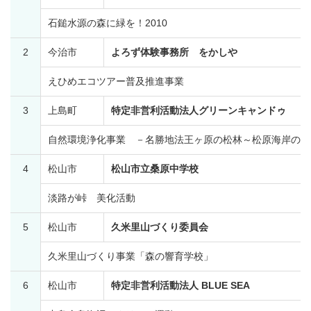
石鎚水源の森に緑を！2010
2
今治市
よろず体験事務所 をかしや
えひめエコツアー普及推進事業
3
上島町
特定非営利活動法人グリーンキャンドゥ
自然環境浄化事業 －名勝地法王ヶ原の松林～松原海岸の環
4
松山市
松山市立桑原中学校
淡路が峠 美化活動
5
松山市
久米里山づくり委員会
久米里山づくり事業「森の響育学校」
6
松山市
特定非営利活動法人 BLUE SEA