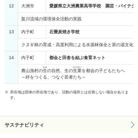
12
大洲市
愛媛県立大洲農業高等学校 園芸・バイテク
肱川流域の環境保全活動の実践
13
内子町
石畳炭焼き学校
クヌギ林の育成・高度利用による水源林保全と茶の湯文化の
14
内子町
都会と田舎を結ぶ食育ネット
なま
なりわい
農山漁村の
生
の自然、生の
生業
を都会の子どもたちへ
～絆をつくる、つなぐ若者たち～
※
所在地は団体の所在地であり、活動の場所とは合致しない場合がありま
す。
サステナビリティ