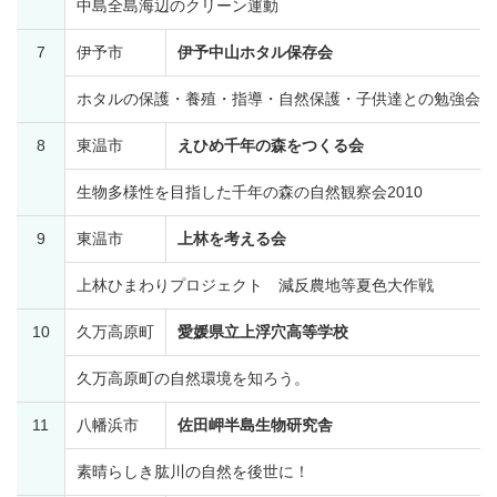
中島全島海辺のクリーン運動
7
伊予市
伊予中山ホタル保存会
ホタルの保護・養殖・指導・自然保護・子供達との勉強会等
8
東温市
えひめ千年の森をつくる会
生物多様性を目指した千年の森の自然観察会2010
9
東温市
上林を考える会
上林ひまわりプロジェクト 減反農地等夏色大作戦
10
久万高原町
愛媛県立上浮穴高等学校
久万高原町の自然環境を知ろう。
11
八幡浜市
佐田岬半島生物研究舎
素晴らしき肱川の自然を後世に！