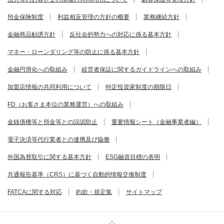
預金保険制度
利益相反管理の方針の概要
業務継続方針
金融商品勧誘方針
反社会的勢力への対応に係る基本方針
マネー・ローンダリング等の防止に係る基本方針
金融円滑化への取組み
経営者保証に関するガイドラインへの取組み
加盟店情報の共同利用について
特定投資家制度の期限日
FD（お客さま本位の業務運営）への取組み
金銭債権等と預金等との誤認防止
重要情報シート（金融事業者編）
電子決済等代行業者との連携及び協働
外国為替取引に関する基本方針
ESG融資目標の表明
共通報告基準（CRS）に基づく自動的情報交換制度
FATCAに関する対応
約款・規定集
サイトマップ