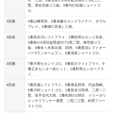
塁。濱名空振り三振。9番代打松畑ショートゴ
ロ。
2回裏
4番山﨑死球。5番加藤セカンドライナー、ダブル
プレイ。6番樋口見逃し三振。
3回表
1番長谷川レフトフライ。2番松岡セカンド失策。
3番林の1球目盗塁成功で1死二塁。林空振り三
振。4番佐々木再出場、四球。5番那須レフトオー
バー3ランホームラン。6番清原ショートゴロ。
3回裏
7番片岡セカンドゴロ。8番前川ライトフライ。9
番正木センター前ヒット。1番對馬センターフラ
イ。
4回表
7番田邊レフトフライ。8番濱名四球、代走西嶋。
9番川村ショートゴロ。1番長谷川死球、二死一二
塁。投手交代大西。2番松岡の2球目、イリーガリ
ピッチでランナー進塁、二死二三塁。松岡ファー
ストゴロ。