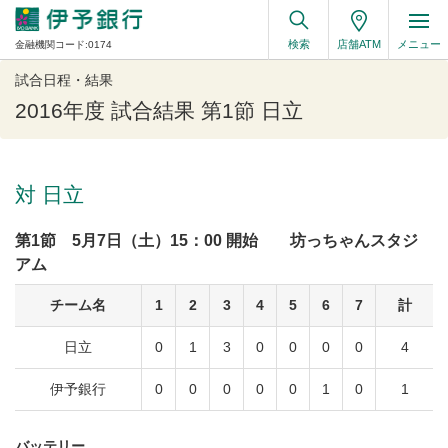
検索
店舗ATM
メニュー
金融機関コード:0174
試合日程・結果
2016年度 試合結果 第1節 日立
対 日立
第1節 5月7日（土）15：00 開始 坊っちゃんスタジ
アム
チーム名
1
2
3
4
5
6
7
計
日立
0
1
3
0
0
0
0
4
伊予銀行
0
0
0
0
0
1
0
1
バッテリー