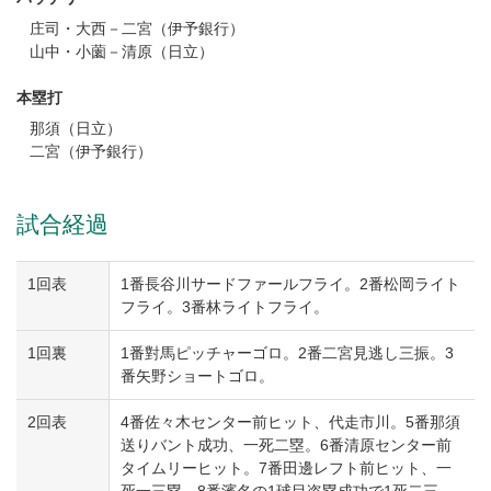
庄司・大西－二宮（伊予銀行）
山中・小薗－清原（日立）
本塁打
那須（日立）
二宮（伊予銀行）
試合経過
1回表
1番長谷川サードファールフライ。2番松岡ライト
フライ。3番林ライトフライ。
1回裏
1番對馬ピッチャーゴロ。2番二宮見逃し三振。3
番矢野ショートゴロ。
2回表
4番佐々木センター前ヒット、代走市川。5番那須
送りバント成功、一死二塁。6番清原センター前
タイムリーヒット。7番田邊レフト前ヒット、一
死一三塁。8番濱名の1球目盗塁成功で1死二三