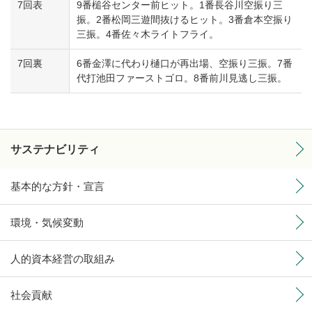
7回表
9番槌谷センター前ヒット。1番長谷川空振り三
振。2番松岡三遊間抜けるヒット。3番倉本空振り
三振。4番佐々木ライトフライ。
7回裏
6番金澤に代わり樋口が再出場、空振り三振。7番
代打池田ファーストゴロ。8番前川見逃し三振。
サステナビリティ
基本的な方針・宣言
環境・気候変動
人的資本経営の取組み
社会貢献