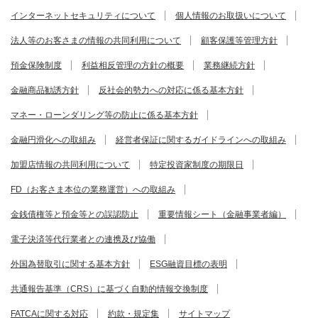
インターネットセキュリティについて
個人情報のお取扱いについて
法人等のお客さまの情報の共同利用について
顧客保護等管理方針
預金保険制度
利益相反管理の方針の概要
業務継続方針
金融商品勧誘方針
反社会的勢力への対応に係る基本方針
マネー・ローンダリング等の防止に係る基本方針
金融円滑化への取組み
経営者保証に関するガイドラインへの取組み
加盟店情報の共同利用について
特定投資家制度の期限日
FD（お客さま本位の業務運営）への取組み
金銭債権等と預金等との誤認防止
重要情報シート（金融事業者編）
電子決済等代行業者との連携及び協働
外国為替取引に関する基本方針
ESG融資目標の表明
共通報告基準（CRS）に基づく自動的情報交換制度
FATCAに関する対応
約款・規定集
サイトマップ