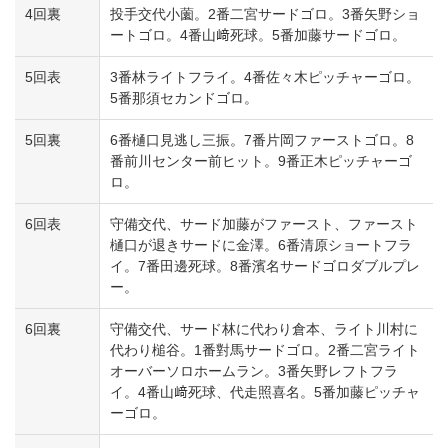
4回裏
投手交代小薗。2番二宮サードゴロ。3番矢野ショ
ートゴロ。4番山﨑死球。5番加藤サードゴロ。
5回表
3番林ライトフライ。4番佐々木ピッチャーゴロ。
5番那須セカンドゴロ。
5回裏
6番樋口見逃し三振。7番片岡ファーストゴロ。8
番前川センター前ヒット。9番正木ピッチャーゴ
ロ。
6回表
守備交代、サード加藤がファースト、ファースト
樋口が退きサードに金澤。6番清原ショートフラ
イ。7番田邊死球。8番濱名サードゴロダブルプレ
ー。
6回裏
守備交代、サード林に代わり倉本、ライト川村に
代わり槌谷。1番對馬サードゴロ。2番二宮ライト
オーバーソロホームラン。3番矢野レフトフラ
イ。4番山﨑死球、代走照喜名。5番加藤ピッチャ
ーゴロ。