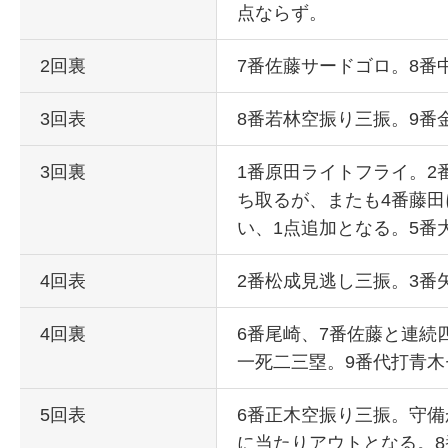
点ならず。
2回裏
7番佐藤サードゴロ。8番
3回表
8番若林空振り三振。9番
3回裏
1番原田ライトフライ。2
ち取るが、またも4番藤
い、1点追加となる。5番
4回表
2番松成見逃し三振。3番
4回裏
6番尾崎、7番佐藤と連続
一死二三塁。9番代打青木
5回表
6番正木空振り三振。守
に当たりアウトとなる。