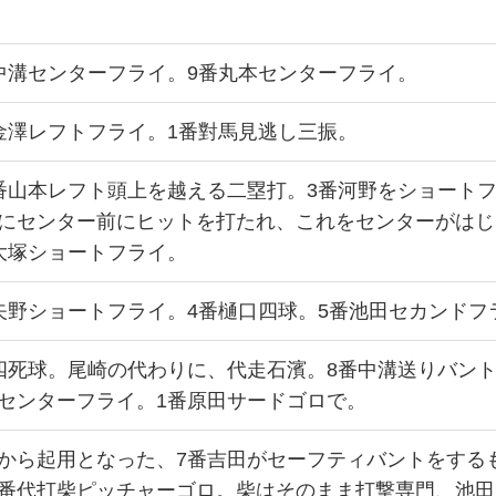
中溝センターフライ。9番丸本センターフライ。
金澤レフトフライ。1番對馬見逃し三振。
番山本レフト頭上を越える二塁打。3番河野をショート
田にセンター前にヒットを打たれ、これをセンターがはじ
大塚ショートフライ。
矢野ショートフライ。4番樋口四球。5番池田セカンドフ
四死球。尾崎の代わりに、代走石濱。8番中溝送りバン
センターフライ。1番原田サードゴロで。
備から起用となった、7番吉田がセーフティバントをする
8番代打柴ピッチャーゴロ。柴はそのまま打撃専門、池田