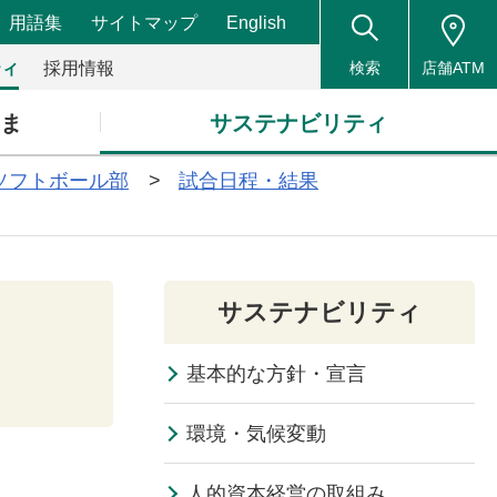
用語集
サイトマップ
English
ティ
採用情報
検索
店舗ATM
さま
サステナビリティ
ソフトボール部
試合日程・結果
サステナビリティ
基本的な方針・宣言
環境・気候変動
人的資本経営の取組み