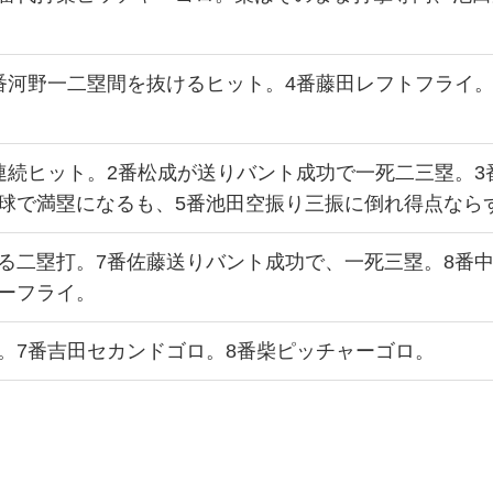
番河野一二塁間を抜けるヒット。4番藤田レフトフライ。
連続ヒット。2番松成が送りバント成功で一死二三塁。3
四球で満塁になるも、5番池田空振り三振に倒れ得点なら
る二塁打。7番佐藤送りバント成功で、一死三塁。8番
ーフライ。
。7番吉田セカンドゴロ。8番柴ピッチャーゴロ。