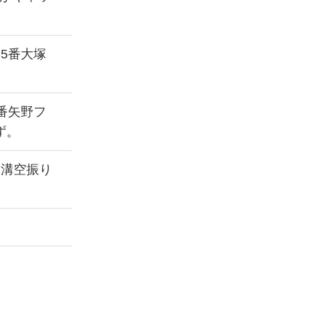
5番大塚
番矢野フ
ず。
中溝空振り