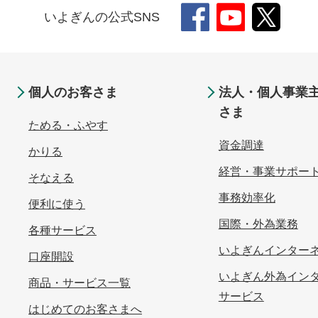
いよぎんの公式SNS
個人のお客さま
法人・個人事業
さま
ためる・ふやす
資金調達
かりる
経営・事業サポー
そなえる
事務効率化
便利に使う
国際・外為業務
各種サービス
いよぎんインターネ
口座開設
いよぎん外為イン
商品・サービス一覧
サービス
はじめてのお客さまへ