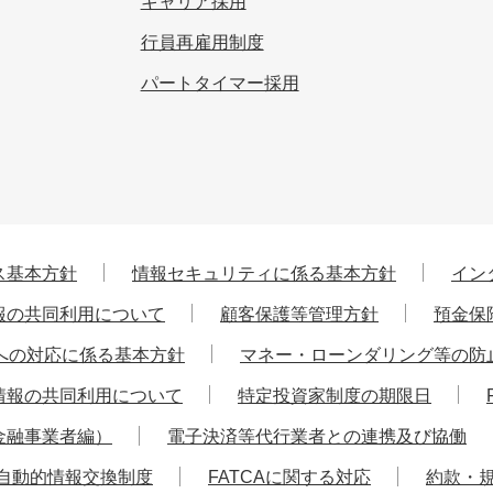
キャリア採用
行員再雇用制度
パートタイマー採用
ス基本方針
情報セキュリティに係る基本方針
イン
報の共同利用について
顧客保護等管理方針
預金保
への対応に係る基本方針
マネー・ローンダリング等の防
情報の共同利用について
特定投資家制度の期限日
金融事業者編）
電子決済等代行業者との連携及び協働
自動的情報交換制度
FATCAに関する対応
約款・