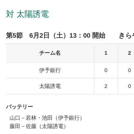
対 太陽誘電
第5節 6月2日（土）13：00 開始 き
チーム名
1
2
伊予銀行
0
0
太陽誘電
2
0
バッテリー
山口－若林・池田（伊予銀行）
藤田－佐藤（太陽誘電）