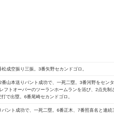
番松成空振り三振。3番矢野セカンドゴロ。
2番山本送りバント成功で、一死二塁。3番河野をセン
レフトオーバーのツーランホームランを浴び、2点先制
安打で出塁。6番尾崎セカンドゴロ。
りバント成功で、一死二塁。6番正木、7番照喜名と連続