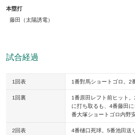
本塁打
藤田（太陽誘電）
試合経過
1回表
1番對馬ショートゴロ。2
1回裏
1番原田レフト前ヒット。
に打ち取るも、4番藤田に
番大塚ショートゴロ内野
2回表
4番樋口死球。5番池田送