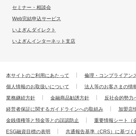
セミナー・相談会
Web完結申込サービス
いよぎんダイレクト
いよぎんインターネット支店
本サイトのご利用にあたって
倫理・コンプライアン
個人情報のお取扱いについて
法人等のお客さまの情
業務継続方針
金融商品勧誘方針
反社会的勢力
経営者保証に関するガイドラインへの取組み
加盟店
金銭債権等と預金等との誤認防止
重要情報シート（
ESG融資目標の表明
共通報告基準（CRS）に基づく