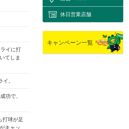
休日営業店舗
キャンペーン一覧
フライに打
いてしま
ライ。
ト成功で、
も打球が足
がキャッ