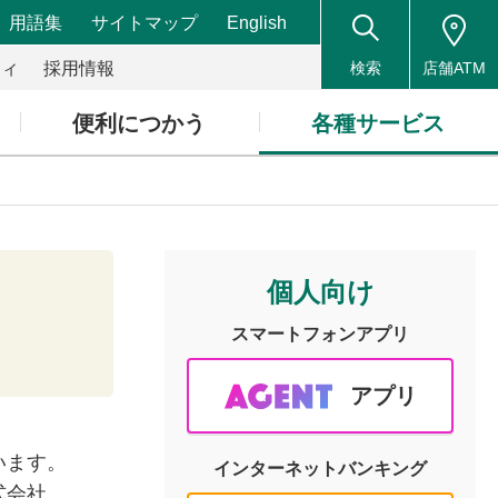
用語集
サイトマップ
English
ティ
採用情報
検索
店舗ATM
便利につかう
各種サービス
個人向け
スマートフォン
アプリ
アプリ
います。
インターネット
バンキング
式会社