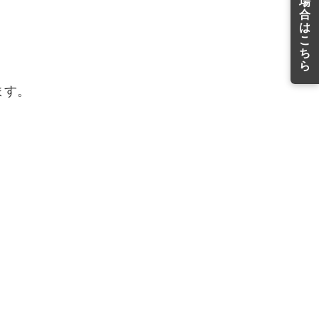
場
合
は
こ
ち
ら
ます。