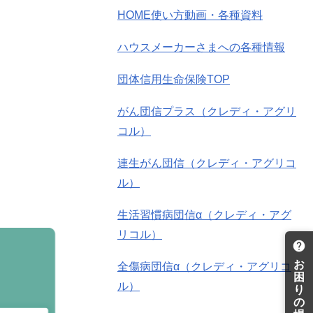
HOME使い方動画・各種資料
ハウスメーカーさまへの各種情報
団体信用生命保険TOP
がん団信プラス（クレディ・アグリ
コル）
連生がん団信（クレディ・アグリコ
ル）
生活習慣病団信α（クレディ・アグ
リコル）
お
全傷病団信α（クレディ・アグリコ
困
ル）
り
の