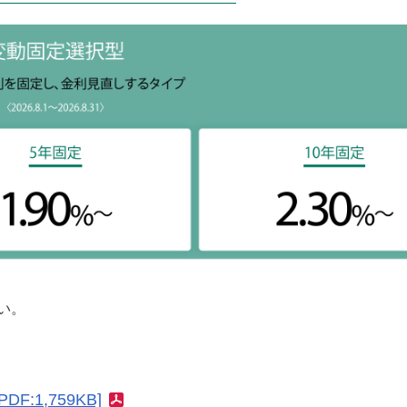
い。
DF:1,759KB]