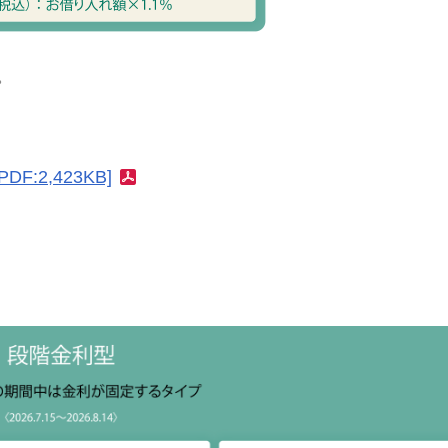
。
DF:2,423KB]