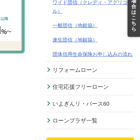
場
ワイド団信（クレディ・アグリコ
合
ル）
は
こ
ち
一般団信（地銀協）
ら
連生団信（地銀協）
団体信用生命保険お申し込みの流れ
リフォームローン
住宅応援フリーローン
いよぎんリ・バース60
ローンプラザ一覧