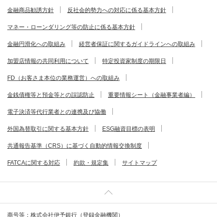
金融商品勧誘方針
反社会的勢力への対応に係る基本方針
マネー・ローンダリング等の防止に係る基本方針
金融円滑化への取組み
経営者保証に関するガイドラインへの取組み
加盟店情報の共同利用について
特定投資家制度の期限日
FD（お客さま本位の業務運営）への取組み
金銭債権等と預金等との誤認防止
重要情報シート（金融事業者編）
電子決済等代行業者との連携及び協働
外国為替取引に関する基本方針
ESG融資目標の表明
共通報告基準（CRS）に基づく自動的情報交換制度
FATCAに関する対応
約款・規定集
サイトマップ
商号等：株式会社伊予銀行（登録金融機関）