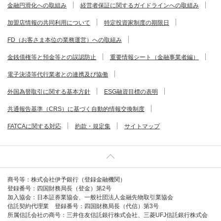
金融円滑化への取組み
経営者保証に関するガイドラインへの取組み
加盟店情報の共同利用について
特定投資家制度の期限日
FD（お客さま本位の業務運営）への取組み
金銭債権等と預金等との誤認防止
重要情報シート（金融事業者編）
電子決済等代行業者との連携及び協働
外国為替取引に関する基本方針
ESG融資目標の表明
共通報告基準（CRS）に基づく自動的情報交換制度
FATCAに関する対応
約款・規定集
サイトマップ
商号等：株式会社伊予銀行（登録金融機関）
登録番号：四国財務局長（登金）第2号
加入協会：日本証券業協会、一般社団法人金融先物取引業協会
信託契約代理業 登録番号：四国財務局長（代信）第3号
所属信託会社の商号：三井住友信託銀行株式会社、三菱UFJ信託銀行株式会