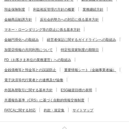
預金保険制度
利益相反管理の方針の概要
業務継続方針
金融商品勧誘方針
反社会的勢力への対応に係る基本方針
マネー・ローンダリング等の防止に係る基本方針
金融円滑化への取組み
経営者保証に関するガイドラインへの取組み
加盟店情報の共同利用について
特定投資家制度の期限日
FD（お客さま本位の業務運営）への取組み
金銭債権等と預金等との誤認防止
重要情報シート（金融事業者編）
電子決済等代行業者との連携及び協働
外国為替取引に関する基本方針
ESG融資目標の表明
共通報告基準（CRS）に基づく自動的情報交換制度
FATCAに関する対応
約款・規定集
サイトマップ