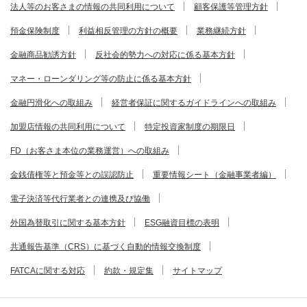
法人等のお客さまの情報の共同利用について
顧客保護等管理方針
預金保険制度
利益相反管理の方針の概要
業務継続方針
金融商品勧誘方針
反社会的勢力への対応に係る基本方針
マネー・ローンダリング等の防止に係る基本方針
金融円滑化への取組み
経営者保証に関するガイドラインへの取組み
加盟店情報の共同利用について
特定投資家制度の期限日
FD（お客さま本位の業務運営）への取組み
金銭債権等と預金等との誤認防止
重要情報シート（金融事業者編）
電子決済等代行業者との連携及び協働
外国為替取引に関する基本方針
ESG融資目標の表明
共通報告基準（CRS）に基づく自動的情報交換制度
FATCAに関する対応
約款・規定集
サイトマップ