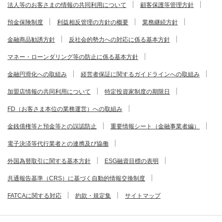
法人等のお客さまの情報の共同利用について
顧客保護等管理方針
預金保険制度
利益相反管理の方針の概要
業務継続方針
金融商品勧誘方針
反社会的勢力への対応に係る基本方針
マネー・ローンダリング等の防止に係る基本方針
金融円滑化への取組み
経営者保証に関するガイドラインへの取組み
加盟店情報の共同利用について
特定投資家制度の期限日
FD（お客さま本位の業務運営）への取組み
金銭債権等と預金等との誤認防止
重要情報シート（金融事業者編）
電子決済等代行業者との連携及び協働
外国為替取引に関する基本方針
ESG融資目標の表明
共通報告基準（CRS）に基づく自動的情報交換制度
FATCAに関する対応
約款・規定集
サイトマップ