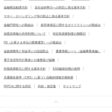
金融商品勧誘方針
反社会的勢力への対応に係る基本方針
マネー・ローンダリング等の防止に係る基本方針
金融円滑化への取組み
経営者保証に関するガイドラインへの取組み
加盟店情報の共同利用について
特定投資家制度の期限日
FD（お客さま本位の業務運営）への取組み
金銭債権等と預金等との誤認防止
重要情報シート（金融事業者編）
電子決済等代行業者との連携及び協働
外国為替取引に関する基本方針
ESG融資目標の表明
共通報告基準（CRS）に基づく自動的情報交換制度
FATCAに関する対応
約款・規定集
サイトマップ