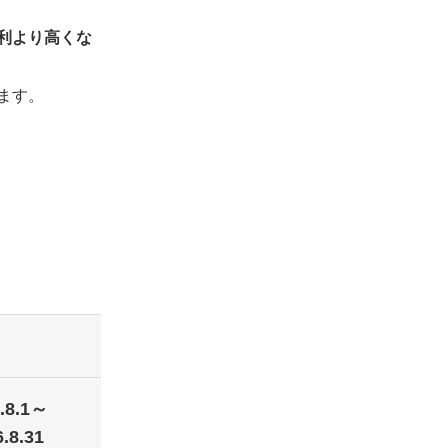
利より高くな
ます。
.8.1～
.8.31