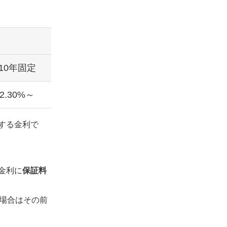
10年固定
2.30%～
する金利で
金利に
保証料
場合はその前