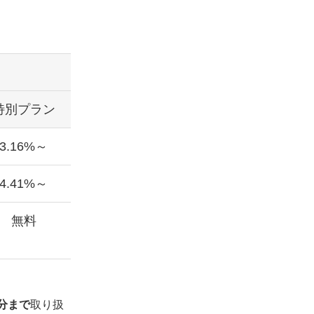
特別プラン
3.16%～
4.41%～
無料
付分まで
取り扱