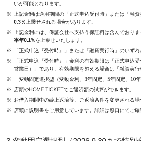
いが可能となります。
※
上記金利は適用期間の「正式申込受付時」または「融資
0.3％
上乗せされる場合があります。
※
上記金利には、保証会社へ支払う保証料は含んでおりま
率年0.1%
を上乗せいたします。
※
「正式申込『受付時』」または「融資実行時」のいずれ
※
「正式申込『受付時』」金利の有効期限は「正式申込受
営業日）」であり、有効期限を超える場合は「融資実行
※
「変動固定選択型（変動金利、3年固定、5年固定、10
※
店頭やHOME TICKETでご返済額の試算ができます。
※
お借入期間中の繰上返済等、ご返済条件を変更される場
※
店頭に説明書をご用意しています。詳細は窓口にてご確
3.変動固定選択型（2026.9.30まで