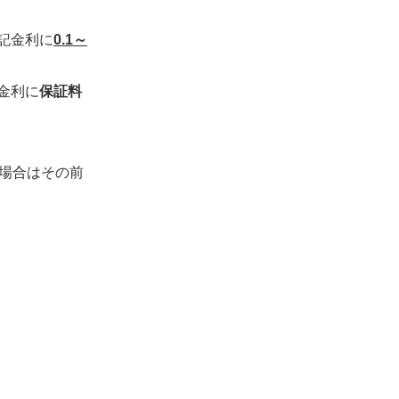
記金利に
0.1～
金利に
保証料
場合はその前