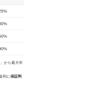
25%
30%
50%
90%
利」から最大年
金利に
保証料