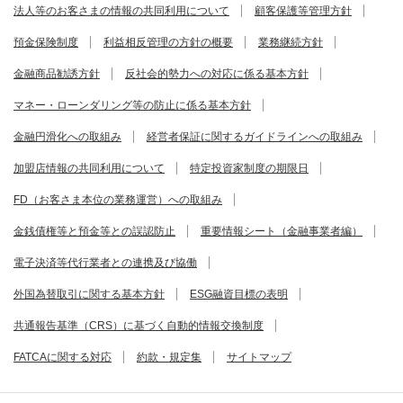
法人等のお客さまの情報の共同利用について
顧客保護等管理方針
預金保険制度
利益相反管理の方針の概要
業務継続方針
金融商品勧誘方針
反社会的勢力への対応に係る基本方針
マネー・ローンダリング等の防止に係る基本方針
金融円滑化への取組み
経営者保証に関するガイドラインへの取組み
加盟店情報の共同利用について
特定投資家制度の期限日
FD（お客さま本位の業務運営）への取組み
金銭債権等と預金等との誤認防止
重要情報シート（金融事業者編）
電子決済等代行業者との連携及び協働
外国為替取引に関する基本方針
ESG融資目標の表明
共通報告基準（CRS）に基づく自動的情報交換制度
FATCAに関する対応
約款・規定集
サイトマップ