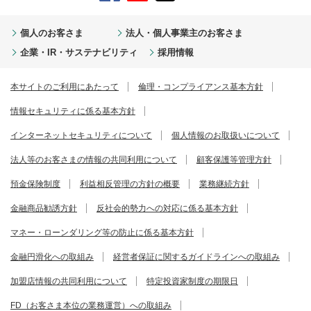
個人のお客さま
法人・個人事業主のお客さま
企業・IR・サステナビリティ
採用情報
本サイトのご利用にあたって
倫理・コンプライアンス基本方針
情報セキュリティに係る基本方針
インターネットセキュリティについて
個人情報のお取扱いについて
法人等のお客さまの情報の共同利用について
顧客保護等管理方針
預金保険制度
利益相反管理の方針の概要
業務継続方針
金融商品勧誘方針
反社会的勢力への対応に係る基本方針
マネー・ローンダリング等の防止に係る基本方針
金融円滑化への取組み
経営者保証に関するガイドラインへの取組み
加盟店情報の共同利用について
特定投資家制度の期限日
FD（お客さま本位の業務運営）への取組み