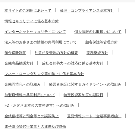
本サイトのご利用にあたって
倫理・コンプライアンス基本方針
情報セキュリティに係る基本方針
インターネットセキュリティについて
個人情報のお取扱いについて
法人等のお客さまの情報の共同利用について
顧客保護等管理方針
預金保険制度
利益相反管理の方針の概要
業務継続方針
金融商品勧誘方針
反社会的勢力への対応に係る基本方針
マネー・ローンダリング等の防止に係る基本方針
金融円滑化への取組み
経営者保証に関するガイドラインへの取組み
加盟店情報の共同利用について
特定投資家制度の期限日
FD（お客さま本位の業務運営）への取組み
金銭債権等と預金等との誤認防止
重要情報シート（金融事業者編）
電子決済等代行業者との連携及び協働