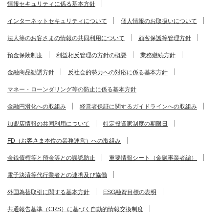
情報セキュリティに係る基本方針
インターネットセキュリティについて
個人情報のお取扱いについて
法人等のお客さまの情報の共同利用について
顧客保護等管理方針
預金保険制度
利益相反管理の方針の概要
業務継続方針
金融商品勧誘方針
反社会的勢力への対応に係る基本方針
マネー・ローンダリング等の防止に係る基本方針
金融円滑化への取組み
経営者保証に関するガイドラインへの取組み
加盟店情報の共同利用について
特定投資家制度の期限日
FD（お客さま本位の業務運営）への取組み
金銭債権等と預金等との誤認防止
重要情報シート（金融事業者編）
電子決済等代行業者との連携及び協働
外国為替取引に関する基本方針
ESG融資目標の表明
共通報告基準（CRS）に基づく自動的情報交換制度