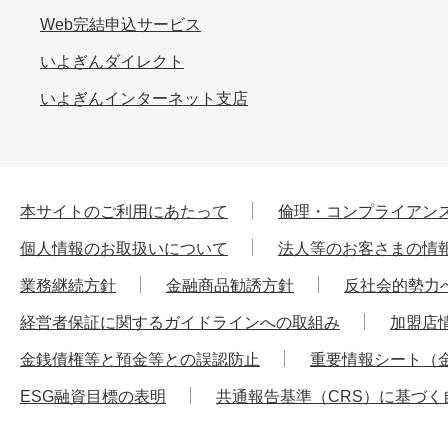
Web完結申込サービス
いよぎんダイレクト
いよぎんインターネット支店
本サイトのご利用にあたって
倫理・コンプライアン
個人情報のお取扱いについて
法人等のお客さまの情
業務継続方針
金融商品勧誘方針
反社会的勢力
経営者保証に関するガイドラインへの取組み
加盟店
金銭債権等と預金等との誤認防止
重要情報シート（
ESG融資目標の表明
共通報告基準（CRS）に基づく