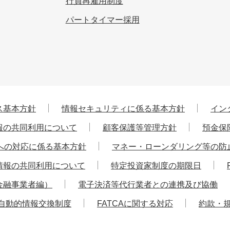
行員再雇用制度
パートタイマー採用
ス基本方針
情報セキュリティに係る基本方針
イン
報の共同利用について
顧客保護等管理方針
預金保
への対応に係る基本方針
マネー・ローンダリング等の防
情報の共同利用について
特定投資家制度の期限日
金融事業者編）
電子決済等代行業者との連携及び協働
自動的情報交換制度
FATCAに関する対応
約款・