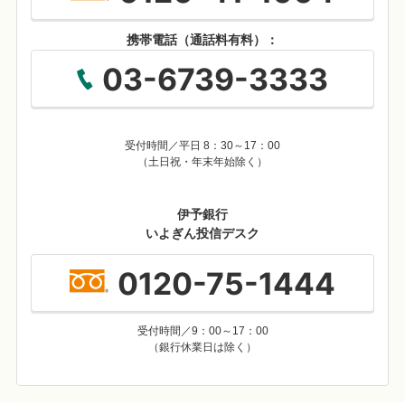
金融商品仲介で取り扱う有価証券等は、金利・為替・株式
相場等の変動や、有価証券の発行者の業務または財産の状
携帯電話（通話料有料）：
況の変化等により価格が変動し、損失が生じるおそれがあ
03-6739-3333
ります。
お取り引きに際しては、楽天証券が定める手数料等がかか
ります。手数料は商品・銘柄・取引金額・取引方法・取引
チャネル等により異なり多岐にわたるため、具体的な金額
受付時間／平日 8：30～17：00
または計算方法を記載することができません。
（土日祝・年末年始除く）
各商品のリスク・手数料については楽天証券のホームペー
ジにてご確認ください。
伊予銀行
楽天証券ホームページに掲載の「契約締結前交付書面」
いよぎん投信デスク
「目論見書」「取引説明書」「取引約款」「規定」等を必
ずお読みいただき、投資判断はご自身でされるようお願い
0120-75-1444
申しあげます。
仲介において、伊予銀行は楽天証券への証券口座開設のお
申し込みを仲介します。
受付時間／9：00～17：00
（銀行休業日は除く）
伊予銀行は楽天証券とは別法人であり、金融商品仲介のご
利用にあたっては、楽天証券の証券口座の開設が必要です
（金融商品仲介の口座開設をお申し込みいただくと、お取