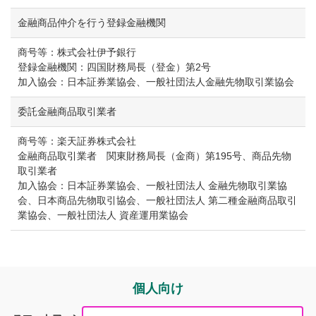
り引き口座は楽天証券に開設されます）。
金融商品仲介を行う登録金融機関
証券口座開設後の株式売買等のお取り引きについては、す
べてお客さまと楽天証券とのお取り引きになります。
商号等：株式会社伊予銀行
伊予銀行には楽天証券とお客さまとの契約締結に関する代
登録金融機関：四国財務局長（登金）第2号
理権はありません。したがって、楽天証券とお客さまとの
加入協会：日本証券業協会、一般社団法人金融先物取引業協会
間の契約の締結権はありません。
伊予銀行で金融商品仲介のお取り引きをされるかどうか
委託金融商品取引業者
が、お客さまと伊予銀行とのお取り引き（預金・融資等）
に影響を与えることはありません。また、伊予銀行でのお
商号等：楽天証券株式会社
取り引き内容（預金・融資等）が金融商品仲介サービスの
金融商品取引業者 関東財務局長（金商）第195号、商品先物
お取り引きに影響を与えることはありません。
取引業者
加入協会：日本証券業協会、一般社団法人 金融先物取引業協
伊予銀行が登録金融機関としてご案内する金融商品仲介の
会、日本商品先物取引協会、一般社団法人 第二種金融商品取引
商品は、楽天証券によるものであり、伊予銀行が提供する
業協会、一般社団法人 資産運用業協会
ものではありません。
ご購入いただいた有価証券等は楽天証券に開設された口座
でお預かりのうえ、楽天証券の資産とは分別して保管され
ますので、楽天証券が破たんした際にも楽天証券の整理・
処分等に流用されることはなく、原則として全額保全され
個人向け
ます。万一、一部不足額が生じた場合等全額の返還ができ
ないケースが発生した場合でも、投資者保護基金により、