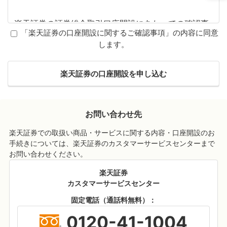
楽天証券の証券総合取引口座開設にあたっての確認事
「楽天証券の口座開設に関するご確認事項」の内容に同意
項
します。
以下に該当する場合は楽天証券の口座開設を申し込みできませ
ん。該当しないことをご確認ください。
楽天証券の口座開設を申し込む
投資する資金が借入金の場合
投資する資金が元本割れするリスクが小さいことを最優先
に考えたい場合
お問い合わせ先
楽天証券での取扱い商品・サービスに関する内容・口座開設のお
手続きについては、楽天証券のカスタマーサービスセンターまで
ご注意事項
お問い合わせください。
楽天証券
【以下、金融商品仲介における株式等のお取り引きをお申し込
カスタマーサービスセンター
みの際は、つぎの点にご注意ください。】
固定電話（通話料無料）：
金融商品仲介における取扱商品は預金ではなく、預金保険
制度の対象ではありません。また、伊予銀行が元本を保証
0120-41-1004
するものではありません。