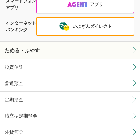
スマートフォン
おひとりあたり1,000万円まで補償されます。
アプリ
アプリ
原則として、成年に達したお客さまを対象とさせていただ
きます。
インターネット
いよぎんダイレクト
伊予銀行の店頭では、楽天証券の証券口座開設およびお取
バンキング
り引きは受け付けしておりません。
伊予銀行のホームページでご案内している楽天証券の商
品・サービスおよび取引条件等は変更される場合がありま
ためる・ふやす
すので、最新の情報については必ず楽天証券のホームペー
ジでご確認ください。
投資信託
楽天証券の商品・サービスについては、「カスタマーサー
ビスセンター」までお問い合わせください。
普通預金
楽天証券の口座開設をお申し込みいただく際、伊予銀行と
楽天証券の間でお客さまの情報を相互に提供することに同
定期預金
意をいただきます。伊予銀行は、楽天証券よりお取り引き
するお客さまの証券口座に関する情報（楽天証券とのお取
り引きに関する情報を含む。）や投資経験に関する情報等
積立型定期預金
を、別途、伊予銀行が定めるプライバシーポリシーの内容
に基づき取扱います。
外貨預金
[個人情報の利用目的]