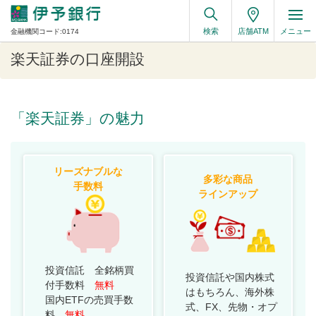
検索
店舗ATM
メニュー
金融機関コード:0174
楽天証券の口座開設
「楽天証券」の魅力
リーズナブルな
多彩な商品
手数料
ラインアップ
投資信託 全銘柄買
投資信託や国内株式
付手数料
無料
はもちろん、海外株
国内ETFの売買手数
式、FX、先物・オプ
料
無料