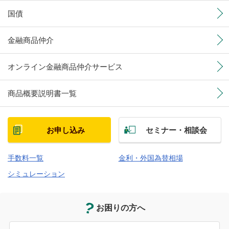
国債
1.
伊予銀行および楽天証券が連携して行うインターネットを通
じた金融商品仲介業務に関するサービスの提供のため
2.
伊予銀行ならびに楽天証券が提供する金融その他の投資商
金融商品仲介
品、サービス等に関するご提案やご案内、研究や開発のため
オンライン金融商品仲介サービス
商品概要説明書一覧
お申し込み
セミナー・相談会
手数料一覧
金利・外国為替相場
シミュレーション
お困りの方へ