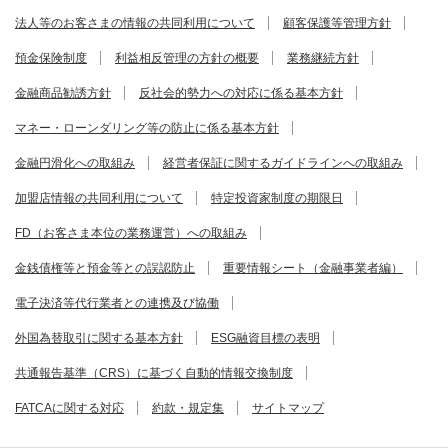
法人等のお客さまの情報の共同利用について
顧客保護等管理方針
預金保険制度
利益相反管理の方針の概要
業務継続方針
金融商品勧誘方針
反社会的勢力への対応に係る基本方針
マネー・ローンダリング等の防止に係る基本方針
金融円滑化への取組み
経営者保証に関するガイドラインへの取組み
加盟店情報の共同利用について
特定投資家制度の期限日
FD（お客さま本位の業務運営）への取組み
金銭債権等と預金等との誤認防止
重要情報シート（金融事業者編）
電子決済等代行業者との連携及び協働
外国為替取引に関する基本方針
ESG融資目標の表明
共通報告基準（CRS）に基づく自動的情報交換制度
FATCAに関する対応
約款・規定集
サイトマップ