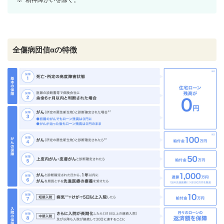
※
精神障がいを除く。
全傷病団信αの特徴