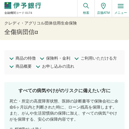
検索
店舗ATM
メニュー
金融機関コード:0174
クレディ・アグリコル団体信用生命保険
全傷病団信α
商品の特徴
保険料・金利
ご利用いただける方
商品概要
お申し込みの流れ
すべての病気やけがのリスクに備えたい方に
死亡・所定の高度障害状態、医師の診断書等で保険会社に余
命6ヶ月以内と判断された時に、ローン残高を保障します。
※
また、がんや生活習慣病の保障に加え、すべての病気
やけ
がを保障する、安心の保障内容です。