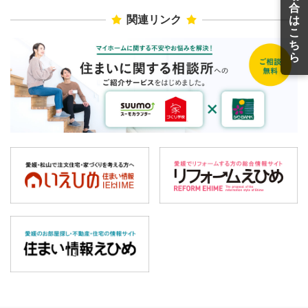
合
関連リンク
は
こ
ち
ら