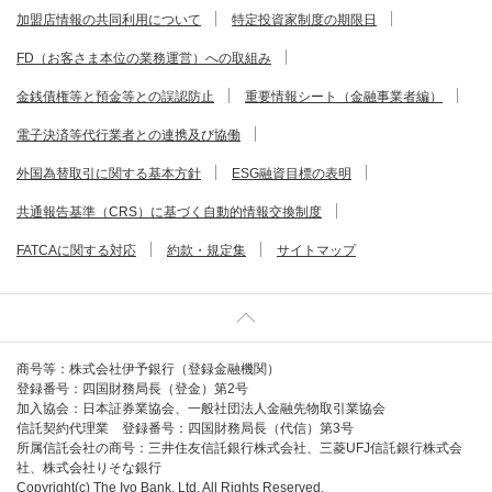
加盟店情報の共同利用について
特定投資家制度の期限日
FD（お客さま本位の業務運営）への取組み
金銭債権等と預金等との誤認防止
重要情報シート（金融事業者編）
電子決済等代行業者との連携及び協働
外国為替取引に関する基本方針
ESG融資目標の表明
共通報告基準（CRS）に基づく自動的情報交換制度
FATCAに関する対応
約款・規定集
サイトマップ
商号等：株式会社伊予銀行（登録金融機関）
登録番号：四国財務局長（登金）第2号
加入協会：日本証券業協会、一般社団法人金融先物取引業協会
信託契約代理業 登録番号：四国財務局長（代信）第3号
所属信託会社の商号：三井住友信託銀行株式会社、三菱UFJ信託銀行株式会
社、株式会社りそな銀行
Copyright(c) The Iyo Bank, Ltd. All Rights Reserved.