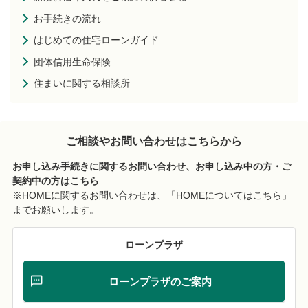
お手続きの流れ
はじめての住宅ローンガイド
団体信用生命保険
住まいに関する相談所
ご相談やお問い合わせはこちらから
お申し込み手続きに関するお問い合わせ、お申し込み中の方・ご
契約中の方はこちら
※HOMEに関するお問い合わせは、「HOMEについてはこちら」
までお願いします。
ローンプラザ
ローンプラザのご案内