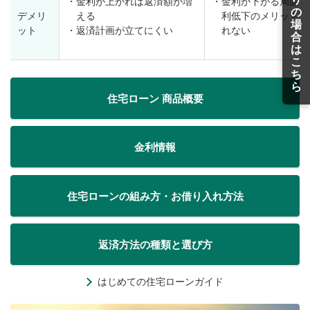
・金利が上がれば返済額が増
・金利が下がる局面で
の
デメリ
える
利低下のメリットを
場
ット
・返済計画が立てにくい
れない
合
は
こ
ち
ら
住宅ローン 商品概要
金利情報
住宅ローンの組み方・お借り入れ方法
返済方法の種類と選び方
はじめての住宅ローンガイド