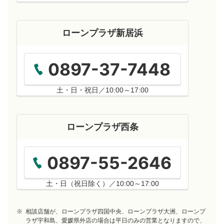
ローンプラザ新居浜
0897-37-7448
土・日・祝日／10:00～17:00
ローンプラザ西条
0897-55-2646
土・日（祝日除く）／10:00～17:00
※
相談店舗が、ローンプラザ四国中央、ローンプラザ大洲、ローンプ
ラザ宇和島、愛媛県外店の場合は平日のみの営業となりますので、