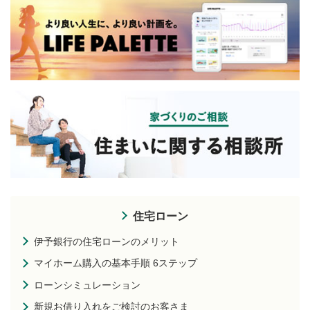
住宅ローン
伊予銀行の住宅ローンのメリット
マイホーム購入の基本手順 6ステップ
ローンシミュレーション
新規お借り入れをご検討のお客さま