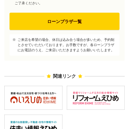
ご了承ください。
ローンプラザ一覧
※
ご来店を希望の場合、休日は込み合う場合が多いため、予約制
とさせていただいております。お手数ですが、各ローンプラザ
にお電話のうえ、ご来店いただきますようお願いいたします。
関連リンク