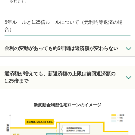
されます。
5年ルールと1.25倍ルールについて（元利均等返済の場
合）
金利の変動があっても約5年間は返済額が変わらない
返済額が増えても、新返済額の上限は前回返済額の
1.25倍まで
新変動金利型住宅ローンのイメージ