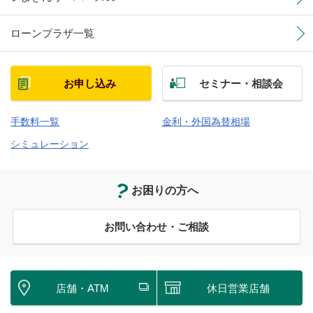
ローンプラザ一覧
お申し込み
セミナー・相談会
手数料一覧
金利・外国為替相場
シミュレーション
お困りの方へ
お問い合わせ・ご相談
店舗・ATM
休日営業店舗