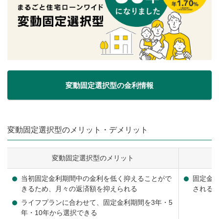
変動固定選択型の金利情報
変動固定選択型のメリット・デメリット
変動固定選択型のメリット
当初固定金利期間中の金利を低く抑えることがで
固定金
きるため、月々の返済額を抑えられる
される
ライフプランに合わせて、固定金利期間を3年・5
年・10年から選択できる