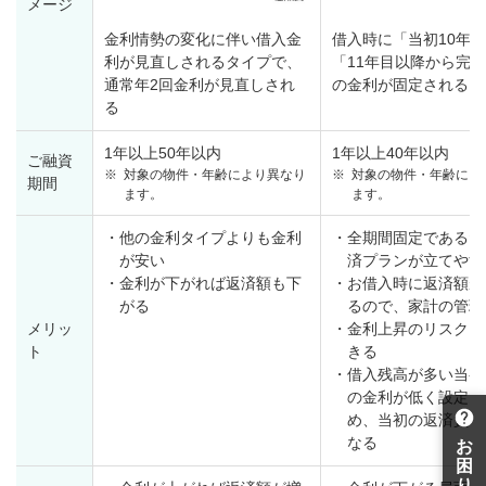
メージ
金利情勢の変化に伴い借入金
借入時に「当初10年
利が見直しされるタイプで、
「11年目以降から完
通常年2回金利が見直しされ
の金利が固定される
る
1年以上50年以内
1年以上40年以内
ご融資
※
対象の物件・年齢により異なり
※
対象の物件・年齢によ
期間
ます。
ます。
・他の金利タイプよりも金利
・全期間固定であるた
が安い
済プランが立てやす
・金利が下がれば返済額も下
・お借入時に返済額が
がる
るので、家計の管理
メリッ
・金利上昇のリスクを
ト
きる
・借入残高が多い当初
の金利が低く設定さ
め、当初の返済負担
なる
お
困
り