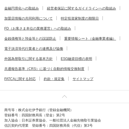
金融円滑化への取組み
経営者保証に関するガイドラインへの取組み
加盟店情報の共同利用について
特定投資家制度の期限日
FD（お客さま本位の業務運営）への取組み
金銭債権等と預金等との誤認防止
重要情報シート（金融事業者編）
電子決済等代行業者との連携及び協働
外国為替取引に関する基本方針
ESG融資目標の表明
共通報告基準（CRS）に基づく自動的情報交換制度
FATCAに関する対応
約款・規定集
サイトマップ
商号等：株式会社伊予銀行（登録金融機関）
登録番号：四国財務局長（登金）第2号
加入協会：日本証券業協会、一般社団法人金融先物取引業協会
信託契約代理業 登録番号：四国財務局長（代信）第3号