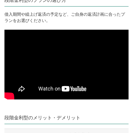
段階金利型のプランの選び方
借入期間や繰上げ返済の予定など、ご自身の返済計画に合ったプ
ランをお選びください。
段階金利型のメリット・デメリット